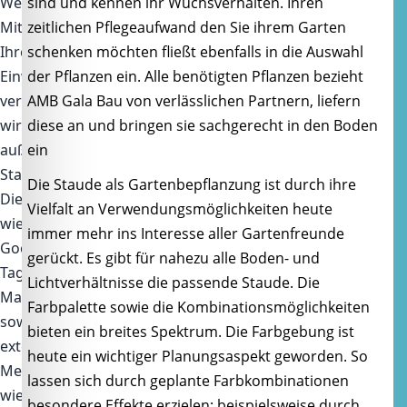
Website.
sind und kennen ihr Wuchsverhalten. Ihren
Mit
zeitlichen Pflegeaufwand den Sie ihrem Garten
Ihrer
schenken möchten fließt ebenfalls in die Auswahl
Einwilligung
der Pflanzen ein. Alle benötigten Pflanzen bezieht
verwenden
AMB Gala Bau von verlässlichen Partnern, liefern
wir
diese an und bringen sie sachgerecht in den Boden
außerdem
ein
Statistik-
Die Staude als Gartenbepflanzung ist durch ihre
Dienste
Vielfalt an Verwendungsmöglichkeiten heute
wie
immer mehr ins Interesse aller Gartenfreunde
Google
gerückt. Es gibt für nahezu alle Boden- und
Tag
Lichtverhältnisse die passende Staude. Die
Manager
Farbpalette sowie die Kombinationsmöglichkeiten
sowie
bieten ein breites Spektrum. Die Farbgebung ist
externe
heute ein wichtiger Planungsaspekt geworden. So
Medien
lassen sich durch geplante Farbkombinationen
wie
besondere Effekte erzielen: beispielsweise durch