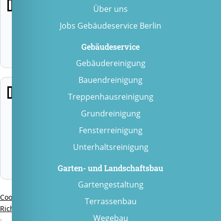
Marketing
Über uns
Erlaubt
Jobs Gebäudeservice Berlin
Conversion-
Tracking,
Gebäudeservice
Google Ads und
Remarketing.
Gebäudereinigung
Bauendreinigung
Externe
Treppenhausreinigung
Medien
Grundreinigung
Erlaubt externe
Fensterreinigung
Inhalte wie
Google Maps
Unterhaltsreinigung
oder
eingebettete
Garten- und Landschaftsbau
Medien.
Gartengestaltung
Cookie-
Terrassenbau
Richtlinie
Wegebau
·