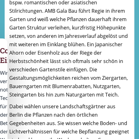
bspw. romantischen oder asiatischen
Stilrichtungen. AMB Gala Bau führt Regie in ihrem
Garten und weiß welche Pflanzen dauerhaft ihrem
Garten Struktur verleihen, kurzfristig Höhepunkte
setzen, von anderen im Jahresverlauf abgelöst und
mit weiteren im Einklang blühen. Ein Japanischer
Cookie-
Ahorn oder Eisenholz aus der Riege der
Einstellungen
Herbstschönheit lässt sich oftmals sehr schön in
verschieden Gartenstile einfügen. Die
Wir
Gestaltungsmöglichkeiten reichen vom Ziergarten,
verwenden
Bauerngarten mit Blumenrabatten, Nutzgarten,
notwendige
Steingarten bis hin zum Naturgarten mit Teich.
Technologien
für
Dabei wählen unsere Landschaftsgärtner aus
den
Berlin die Pflanzen nach den örtlichen
Betrieb
Gegebenheiten aus. Sie wissen welche Boden- und
der
Lichtverhältnissen für welche Bepflanzung geeignet