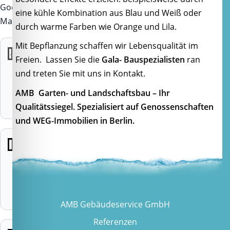
Google
eine kühle Kombination aus Blau und Weiß oder
Maps.
durch warme Farben wie Orange und Lila.
Mit Bepflanzung schaffen wir Lebensqualität im
Funktional
Freien. Lassen Sie die
Gala- Bauspezialisten
ran
Erforderlich für
und treten Sie mit uns in Kontakt.
den Betrieb der
Website und die
AMB
Garten- und Landschaftsbau – Ihr
Speicherung
Qualitätssiegel. Spezialisiert auf Genossenschaften
Ihrer Auswahl.
und WEG-Immobilien in Berlin.
Statistiken
Erlaubt Google
Tag Manager
und darin
konfigurierte
Statistik-Tags.
AMB Gebäudeservice GmbH
Referenzen