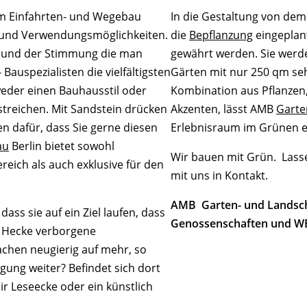
im Einfahrten- und Wegebau
In die Gestaltung von dem
it und Verwendungsmöglichkeiten.
die
Bepflanzung
eingeplant
ng und der Stimmung die man
gewährt werden. Sie werd
auspezialisten die vielfältigsten
Gärten mit nur 250 qm seh
eder einen Bauhausstil oder
Kombination aus Pflanzen,
treichen. Mit Sandstein drücken
Akzenten, lässt AMB
Garte
n dafür, dass Sie gerne diesen
Erlebnisraum im Grünen e
au
Berlin bietet sowohl
Wir bauen mit Grün. Lassen
eich als auch exklusive für den
mit uns in Kontakt.
AMB Garten- und Landschaf
ass sie auf ein Ziel laufen, dass
Genossenschaften und WEG
er Hecke verborgene
achen neugierig auf mehr, so
gung weiter? Befindet sich dort
 Leseecke oder ein künstlich