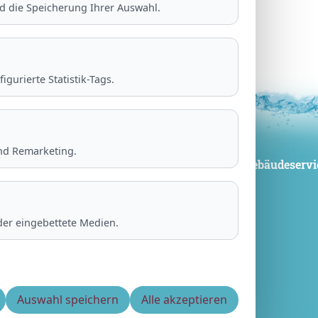
nd die Speicherung Ihrer Auswahl.
gurierte Statistik-Tags.
nd Remarketing.
Gebäudeservi
AMB Gebäudeservice
GmbH
Referenzen
der eingebettete Medien.
Über uns
Jobs Gebäudeservice Berlin
Auswahl speichern
Alle akzeptieren