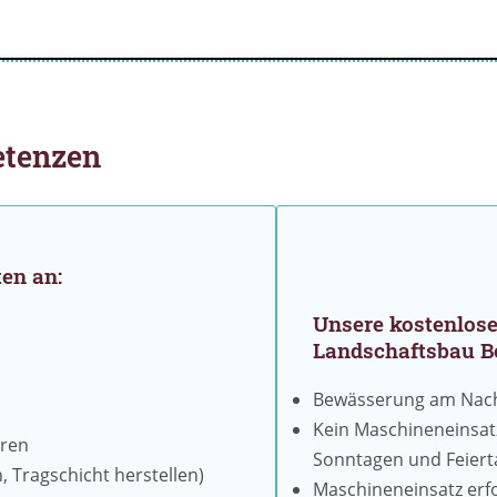
etenzen
ten an:
Unsere
kostenlos
Landschaftsbau B
Bewässerung am Nach
Kein Maschineneinsatz
oren
Sonntagen und Feier
 Tragschicht herstellen)
Maschineneinsatz erfol