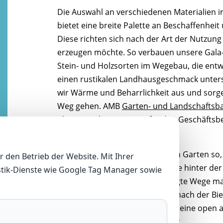
Die Auswahl an verschiedenen Materialien 
bietet eine breite Palette an Beschaffenhe
Diese richten sich nach der Art der Nutzu
erzeugen möchte. So verbauen unsere Gala- B
Stein- und Holzsorten im Wegebau, die entw
einen rustikalen Landhausgeschmack unters
wir Wärme und Beharrlichkeit aus und sorge
Weg gehen. AMB
Garten- und Landschaftsb
ökonomische Lösungen für den Geschäftsber
privaten Zweck an.
Wir bauen ihre Wege im privaten Garten so, d
den Betrieb der Website. Mit Ihrer
kann bspw. ein Pavillon oder eine hinter d
stik-Dienste wie Google Tag Manager sowie
Sitzmöglichkeit sein. Gut angelegte Wege m
dass man sich fragt wie geht es nach der Bie
eine
Terrasse
zum Durchatmen, eine open air
angelegter Teich zum Verweilen?